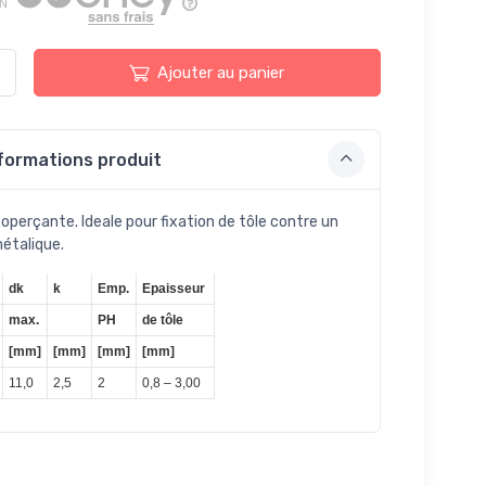
EN
Ajouter au panier
formations produit
toperçante. Ideale pour fixation de tôle contre un
étalique.
dk
k
Emp.
Epaisseur
max.
PH
de tôle
[mm]
[mm]
[mm]
[mm]
11,0
2,5
2
0,8 – 3,00