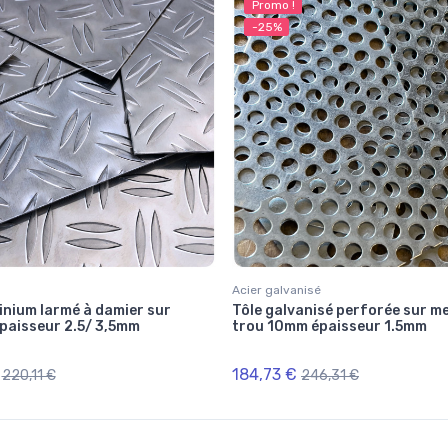
Promo !
-25%
Acier galvanisé
inium larmé à damier sur
Tôle galvanisé perforée sur m
paisseur 2.5/ 3,5mm
trou 10mm épaisseur 1.5mm
184,73 €
220,11 €
246,31 €