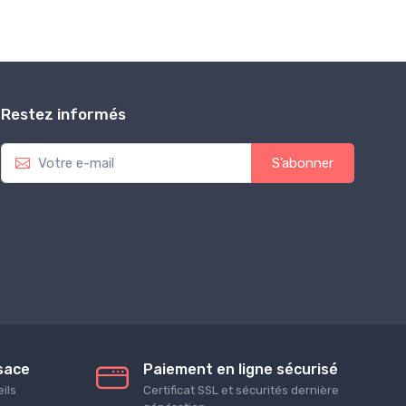
Restez informés
S’abonner
lsace
Paiement en ligne sécurisé
ils
Certificat SSL et sécurités dernière