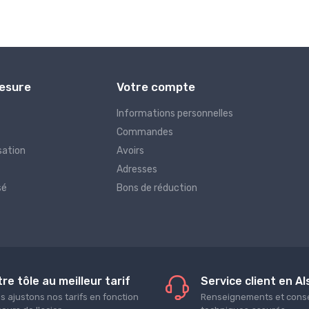
Mesure
Votre compte
Informations personnelles
Commandes
sation
Avoirs
Adresses
sé
Bons de réduction
re tôle au meilleur tarif
Service client en A
s ajustons nos tarifs en fonction
Renseignements et conse