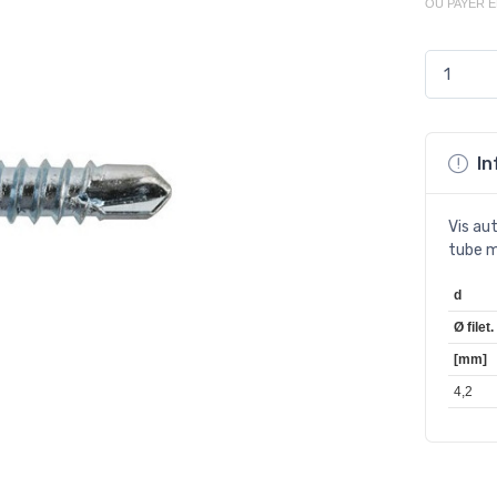
OU PAYER 
In
Vis au
tube m
d
Ø filet.
[mm]
4,2