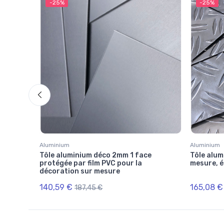
-25%
-25%
Aluminium
Aluminium
hracite
Tôle aluminium déco 2mm 1 face
Tôle alum
protégée par film PVC pour la
mesure, é
décoration sur mesure
140,59 €
165,08 €
187,45 €