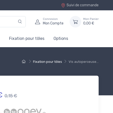
Suivi de commande
Connexion
Mon Panier
Mon Compte
0,00 €
Fixation pour tôles
Options
Fixation pour tôles
Vis autoperceuse...
€
0,15 €