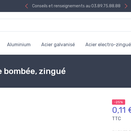
Conseils et renseignements au 03.89.75.88.88
Aluminium
Acier galvanisé
Acier electro-zingué
te bombée, zingué
-25%
0,11 
TTC