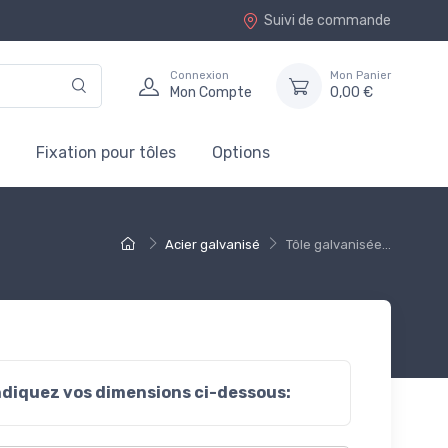
Suivi de commande
Connexion
Mon Panier
Mon Compte
0,00 €
Fixation pour tôles
Options
Acier galvanisé
Tôle galvanisée...
ndiquez vos dimensions ci-dessous: