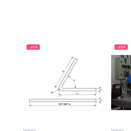
-25%
-25%
Options
Options