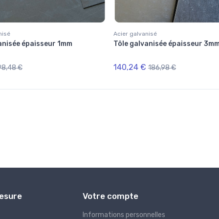
nisé
Acier galvanisé
anisée épaisseur 1mm
Tôle galvanisée épaisseur 3m
140,24 €
98,48 €
186,98 €
Mesure
Votre compte
Informations personnelles