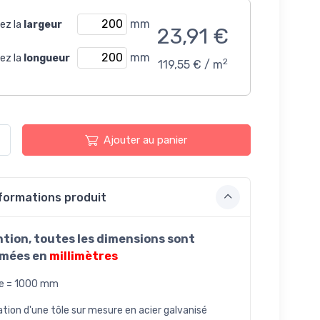
mm
sez la
largeur
23,91 €
mm
sez la
longueur
2
119,55 € / m
Ajouter au panier
formations produit
ntion,
toutes les dimensions sont
imées en
millimètres
re = 1000 mm
ation d'une tôle sur mesure en acier galvanisé