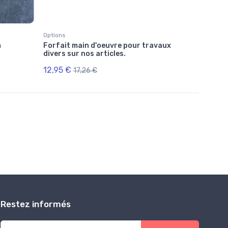
Options
Fixation po
m
Forfait main d'oeuvre pour travaux
Vis auto
divers sur nos articles.
zingué
12,95 €
0,11 €
17,26 €
0,
Restez informés