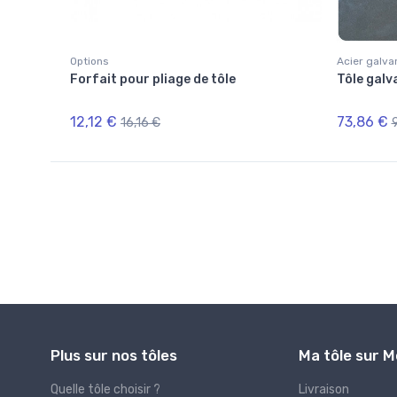
Options
Acier galva
 sur la
Forfait pour pliage de tôle
Tôle galv
12,12 €
73,86 €
16,16 €
Plus sur nos tôles
Ma tôle sur 
Quelle tôle choisir ?
Livraison