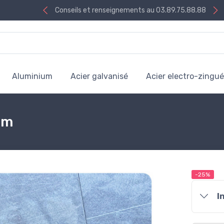
Conseils et renseignements au 03.89.75.88.88
Aluminium
Acier galvanisé
Acier electro-zingué
mm
-25%
I