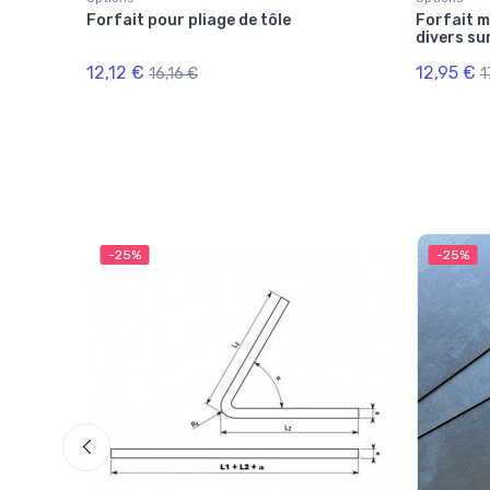
Forfait pour pliage de tôle
Forfait m
divers sur
12,12 €
12,95 €
16,16 €
1
-25%
-25%