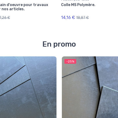
ain d'oeuvre pour travaux
Colle MS Polymère.
 nos articles.
14,16 €
7,26 €
18,87 €
En promo
-25%