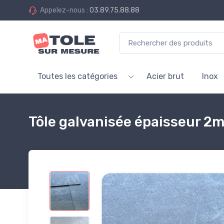
Appelez-nous :
03.89.75.88.88
Toutes les catégories
Acier brut
Inox
Tôle galvanisée épaisseur 2