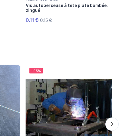
Vis autoperceuse à tête plate bombée,
zingué
0,11 €
0,15 €
-25%
-25%