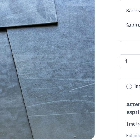
Saisis
Saisis
In
Atte
expr
1 mèt
Fabric