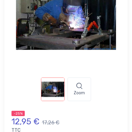
Zoom
-25%
12,95 €
17,26 €
TTC