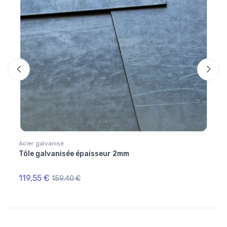
Acier galvanisé
Optio
Tôle galvanisée épaisseur 2mm
Ebavu
119,55 €
7,55
159,40 €