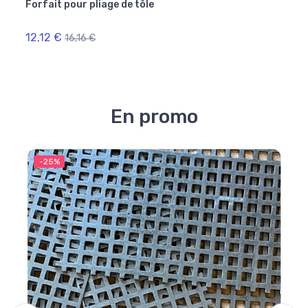
Forfait pour pliage de tôle
Forfa
artic
12,12 €
12,9
16,16 €
En promo
-25%
-2