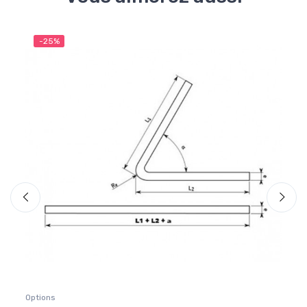
-25%
-2
Options
Optio