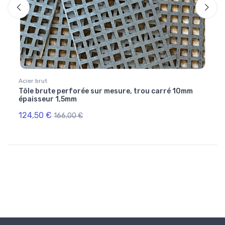
Acier brut
Optio
o)
Tôle brute perforée sur mesure, trou carré 10mm
Ebavu
épaisseur 1,5mm
124,50 €
7,55
166,00 €