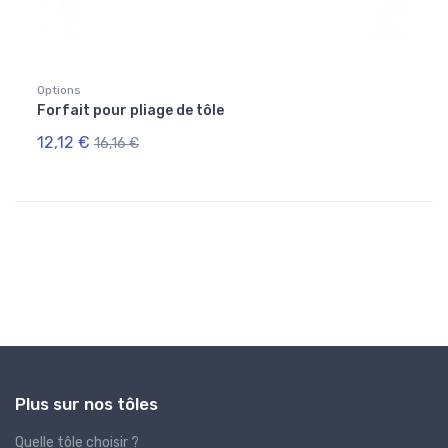
Options
Optio
Forfait pour pliage de tôle
Ebavu
12,12 €
7,55
16,16 €
Plus sur nos tôles
Quelle tôle choisir ?