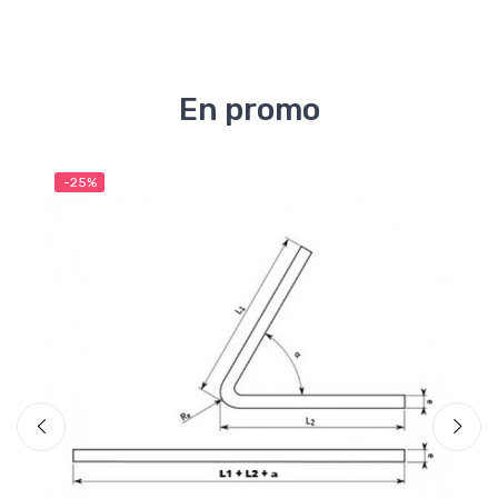
En promo
-25%
-2