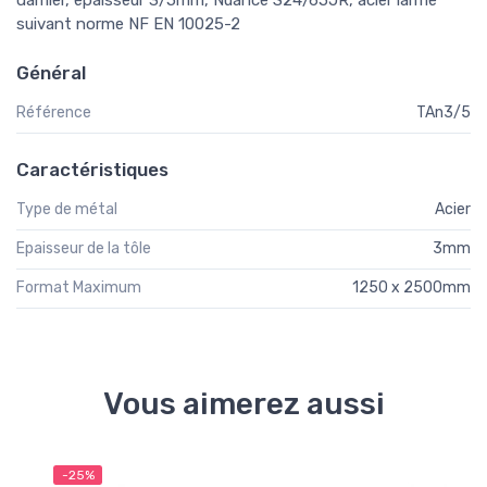
damier, épaisseur 3/5mm, Nuance S24/65JR, acier larmé
suivant norme NF EN 10025-2
Général
Référence
TAn3/5
Caractéristiques
Type de métal
Acier
Epaisseur de la tôle
3mm
Format Maximum
1250 x 2500mm
Vous aimerez aussi
-25%
-2