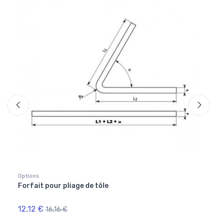
Options
Optio
Forfait pour pliage de tôle
Forfa
artic
12,12 €
12,9
16,16 €