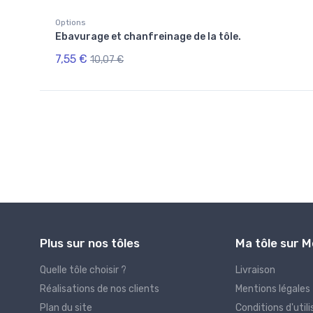
Options
Ebavurage et chanfreinage de la tôle.
7,55 €
10,07 €
Plus sur nos tôles
Ma tôle sur 
Quelle tôle choisir ?
Livraison
Réalisations de nos clients
Mentions légales
Plan du site
Conditions d'utili