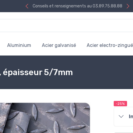
Conseils et renseignements au 03.89.75.88.88
Aluminium
Acier galvanisé
Acier electro-zingué
e, épaisseur 5/7mm
-25%
I