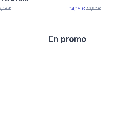
14,16 €
7,26 €
18,87 €
En promo