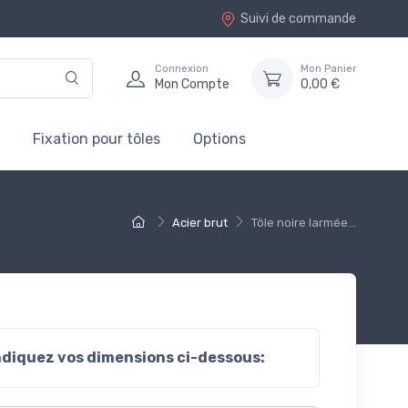
Suivi de commande
Connexion
Mon Panier
Mon Compte
0,00 €
Fixation pour tôles
Options
Acier brut
Tôle noire larmée...
ndiquez vos dimensions ci-dessous: