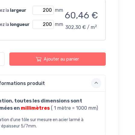
mm
sez la
largeur
60,46 €
mm
sez la
longueur
2
302,30 € / m
Ajouter au panier
formations produit
ntion,
toutes les dimensions sont
imées en
millimètres
( 1 mètre = 1000 mm)
ation d'une tôle sur mesure en acier larmé à
 épaisseur 5/7mm.