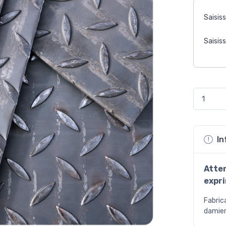
Saisis
Saisis
In
Atte
expr
Fabric
damier