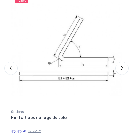
-25%
-2
Options
Optio
Forfait pour pliage de tôle
Forfa
artic
12,12 €
12,9
16,16 €