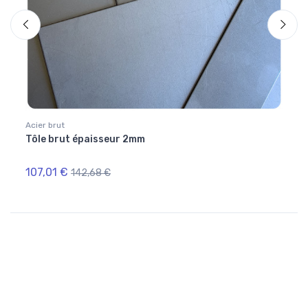
Acier brut
Acier 
Tôle brut épaisseur 2mm
Tôle 
épai
107,01 €
184,
142,68 €